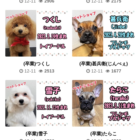
12-11
2906
12-11
2175
(卒業)つくし
(卒業)甚兵衛(じんべぇ)
12-11
2513
12-11
1677
(卒業)雪子
(卒業)たらこ