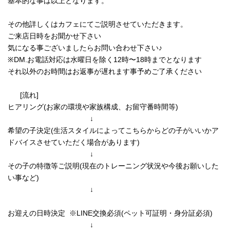
基本的な事は以上となります。
その他詳しくはカフェにてご説明させていただきます。
ご来店日時をお聞かせ下さい
気になる事ございましたらお問い合わせ下さい♪
※DM.お電話対応は水曜日を除く12時〜18時までとなります
それ以外のお時間はお返事が遅れます事予めご了承ください
[流れ]
ヒアリング(お家の環境や家族構成、お留守番時間等)
↓
希望の子決定(生活スタイルによってこちらからどの子がいいかア
ドバイスさせていただく場合があります)
↓
その子の特徴等ご説明(現在のトレーニング状況や今後お願いした
い事など)
↓
お迎えの日時決定 ※LINE交換必須(ペット可証明・身分証必須)
↓