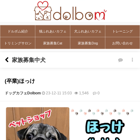
ドルボム紹介
猫ふれあいカフェ
犬ふれあいカフェ
トレーニング
トリミングサロン
家族募集Cat
家族募集Dog
お問い合わせ
家族募集中犬
(卒業)ほっけ
ドッグカフェDolbom
23-12-11 15:03
1,546
0
本文