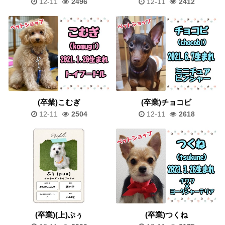
12-11
2496
12-11
2412
(卒業)こむぎ
(卒業)チョコビ
12-11
2504
12-11
2618
(卒業)(上)ぷぅ
(卒業)つくね