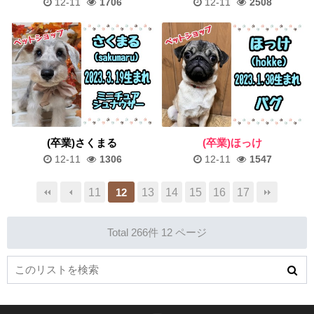
12-11
1706
12-11
2508
(卒業)さくまる
(卒業)ほっけ
12-11
1306
12-11
1547
11
13
14
15
16
17
12
Total 266件
12 ページ