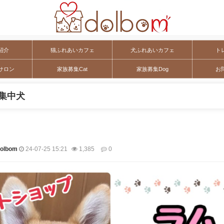
紹介
猫ふれあいカフェ
犬ふれあいカフェ
ト
サロン
家族募集Cat
家族募集Dog
お
集中犬
lbom
24-07-25 15:21
1,385
0