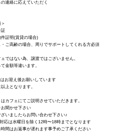
らの連絡に応えていただく
類＞
分証
件証明(賃貸の場合)
し・ご高齢の場合、周りでサポートしてくれる方必須
フェではない為、譲渡ではございません。
って金額等違います。
勢はお迎え後お願いしています
は以上となります。
くはカフェにてご説明させていただきます。
をお聞かせ下さい
ございましたらお問い合わせ下さい♪
話対応は水曜日を除く12時〜18時までとなります
お時間はお返事が遅れます事予めご了承ください