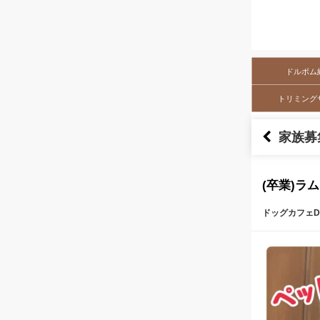
ドルボム
トリミング
家族募
(卒業)ラム
ドッグカフェDo
本文