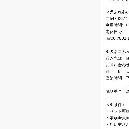
＜犬ふれあい
〒542-00
利用時間:11:0
定休日:水
☏06-7502-
※犬ネコふれ
行き先は http:
お問い合わ
住 所 大阪
営業時間 平日
土日1１:０
電話番号 090
＜※条件＞
・ペット可
・家族全員
・飼い主さ