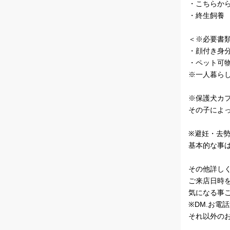
・こちらか
・終生飼養
＜※必要書
・顔付き身
・ペット可物
※一人暮ら
※保護犬カ
その子によ
※避妊・去
基本的な事
その他詳し
ご来店日時
気になる事
※DM.お電
それ以外の