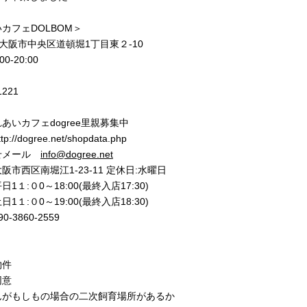
カフェDOLBOM＞
77 大阪市中央区道頓堀1丁目東２-10
0‐20:00
1221
あいカフェdogree里親募集中
//dogree.net/shopdata.php
せメール
info@dogree.net
市西区南堀江1-23-11 定休日:水曜日
1１:０0～18:00(最終入店17:30)
0～19:00(最終入店18:30)
-3860-2559
物件
同意
んがもしもの場合の二次飼育場所があるか