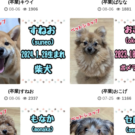
(卒業)キウイ
(卒業)ばなな
08-06
1906
08-06
1881
(卒業)すねお
(卒業)おこげ
08-06
2337
07-25
1166