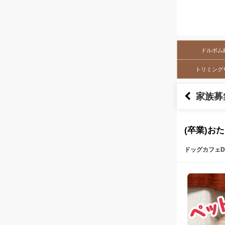
ドルボム
トリミング
家族募
(卒業)お
ドッグカフェDo
本文