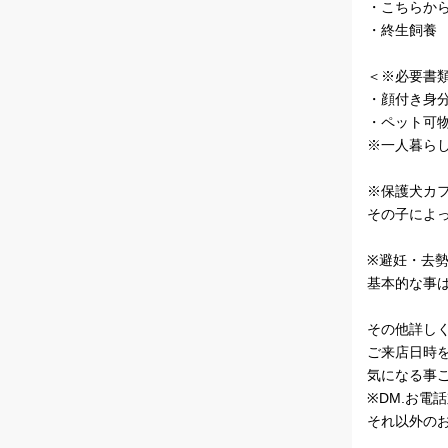
・こちらか
・終生飼養
＜※必要書
・顔付き身
・ペット可物
※一人暮ら
※保護犬カ
その子によ
※避妊・去
基本的な事
その他詳し
ご来店日時
気になる事
※DM.お電
それ以外の