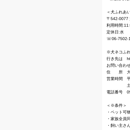
＜犬ふれあい
〒542-00
利用時間:11:0
定休日:水
☏06-7502-
※犬ネコふれ
行き先は http:
お問い合わ
住 所 大阪
営業時間 平日
土日1１:０
電話番号 090
＜※条件＞
・ペット可
・家族全員
・飼い主さ