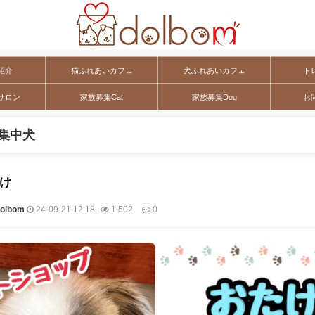
紹介
猫ふれあいカフェ
犬ふれあいカフェ
ト
サロン
家族募集Cat
家族募集Dog
お
集中犬
たけ
lbom
24-09-21 12:18
1,502
0