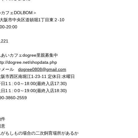
カフェDOLBOM＞
77 大阪市中央区道頓堀1丁目東２-10
0‐20:00
1221
あいカフェdogree里親募集中
//dogree.net/shopdata.php
せメール
dogree0808@gmail.com
市西区南堀江1-23-11 定休日:水曜日
1１:０0～18:00(最終入店17:30)
0～19:00(最終入店18:30)
-3860-2559
物件
同意
んがもしもの場合の二次飼育場所があるか