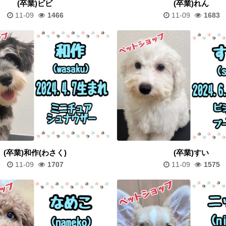
(卒業)ビビ
(卒業)れん
11-09
1466
11-09
1683
(卒業)和作(わさく)
(卒業)すい
11-09
1707
11-09
1575