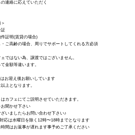
らの連絡に応えていただく
類＞
分証
件証明(賃貸の場合)
し・ご高齢の場合、周りでサポートしてくれる方必須
フェではない為、譲渡ではございません。
って金額等違います。
勢はお迎え後お願いしています
は以上となります。
くはカフェにてご説明させていただきます。
をお聞かせ下さい
ございましたらお問い合わせ下さい♪
話対応は水曜日を除く12時〜18時までとなります
お時間はお返事が遅れます事予めご了承ください