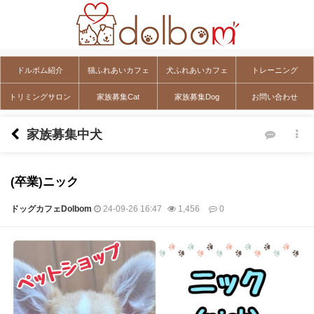
ドルボム紹介
猫ふれあいカフェ
犬ふれあいカフェ
トレーニング
トリミングサロン
家族募集Cat
家族募集Dog
お問い合わせ
家族募集中犬
(卒業)ニック
ドッグカフェDolbom
24-09-26 16:47
1,456
0
本文