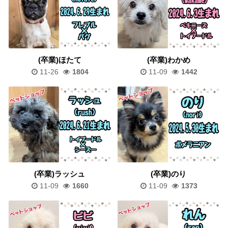
(卒業)ほたて
(卒業)わかめ
11-26
1804
11-09
1442
(卒業)ラッシュ
(卒業)のり
11-09
1660
11-09
1373