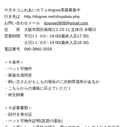
※犬ネコふれあいカフェdogree里親募集中
行き先は http://dogree.net/shopdata.php
お問い合わせメール
dogree0808@gmail.com
住 所 大阪市西区南堀江1-23-11 定休日:水曜日
営業時間 平日1１:０0～18:00(最終入店17:30)
土日1１:０0～19:00(最終入店18:30)
電話番号 090-3860-2559
＜※条件＞
・ペット可物件
・家族全員同意
・飼い主さんがもしもの場合の二次飼育場所があるか
・こちらからの連絡に応えていただく
・終生飼養
＜※必要書類＞
・顔付き身分証
・ペット可物件証明(賃貸の場合)