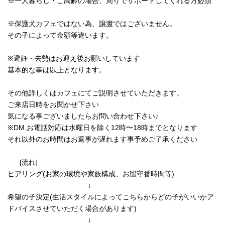
※一人暮らし・ご高齢の場合、周りでサポートしてくれる方必須
※保護犬カフェではない為、譲渡ではございません。
その子によって金額等違います。
※避妊・去勢はお迎え後お願いしています
基本的な事は以上となります。
その他詳しくはカフェにてご説明させていただきます。
ご来店日時をお聞かせ下さい
気になる事ございましたらお問い合わせ下さい♪
※DM.お電話対応は水曜日を除く12時〜18時までとなります
それ以外のお時間はお返事が遅れます事予めご了承ください
[流れ]
ヒアリング(お家の環境や家族構成、お留守番時間等)
↓
希望の子決定(生活スタイルによってこちらからどの子がいいかア
ドバイスさせていただく場合があります)
↓