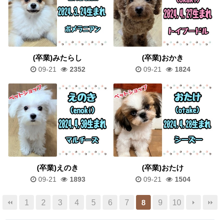
(卒業)みたらし
(卒業)おかき
09-21
2352
09-21
1824
(卒業)えのき
(卒業)おたけ
09-21
1893
09-21
1504
1
2
3
4
5
6
7
9
10
8