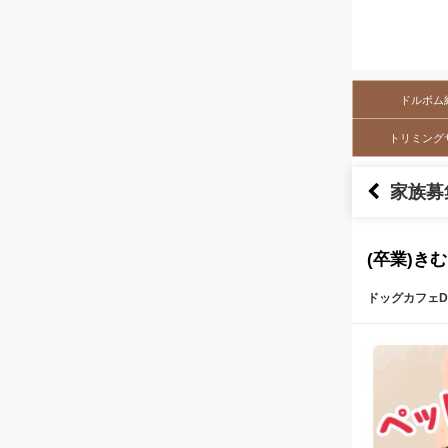
ドルボム
トリミング
家族募
(卒業)き
ドッグカフェDo
本文