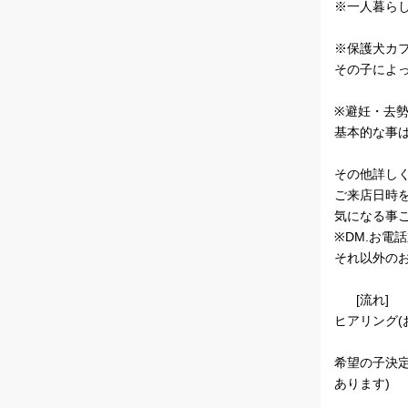
※一人暮ら
※保護犬カ
その子によ
※避妊・去
基本的な事
その他詳し
ご来店日時
気になる事
※DM.お電
それ以外の
[流れ]
ヒアリング(
希望の子決
あります)