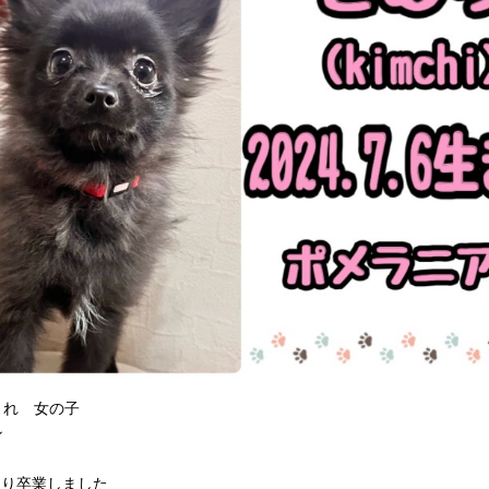
6生まれ 女の子
ン
まり卒業しました