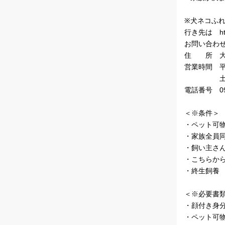
※犬ネコふれ
行き先は http:
お問い合わ
住 所 大阪
営業時間 平日
土日1１:０
電話番号 090
＜※条件＞
・ペット可
・家族全員
・飼い主さ
・こちらか
・終生飼養
＜※必要書
・顔付き身
・ペット可物