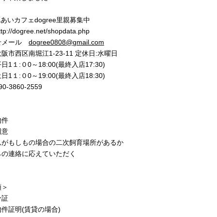
あいカフェdogree里親募集中
//dogree.net/shopdata.php
せメール
dogree0808@gmail.com
市西区南堀江1-23-11 定休日:水曜日
1１:０0～18:00(最終入店17:30)
0～19:00(最終入店18:30)
-3860-2559
物件
同意
んがもしもの場合の二次飼育場所があるか
らの連絡に応えていただく
類＞
分証
件証明(賃貸の場合)