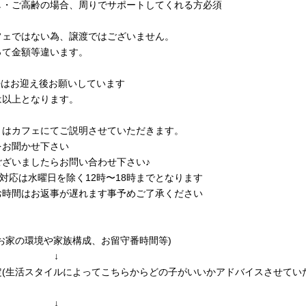
し・ご高齢の場合、周りでサポートしてくれる方必須
フェではない為、譲渡ではございません。
って金額等違います。
勢はお迎え後お願いしています
は以上となります。
くはカフェにてご説明させていただきます。
をお聞かせ下さい
ございましたらお問い合わせ下さい♪
話対応は水曜日を除く12時〜18時までとなります
お時間はお返事が遅れます事予めご了承ください
お家の環境や家族構成、お留守番時間等)
↓
定(生活スタイルによってこちらからどの子がいいかアドバイスさせてい
↓