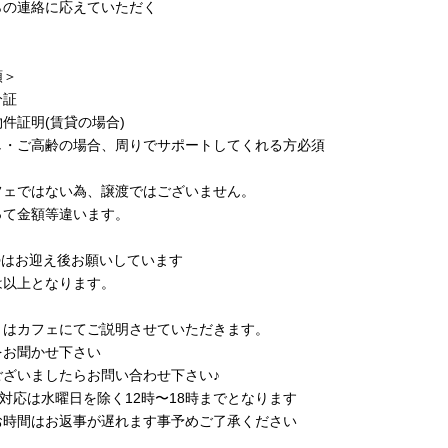
らの連絡に応えていただく
類＞
分証
件証明(賃貸の場合)
し・ご高齢の場合、周りでサポートしてくれる方必須
フェではない為、譲渡ではございません。
って金額等違います。
勢はお迎え後お願いしています
は以上となります。
くはカフェにてご説明させていただきます。
をお聞かせ下さい
ございましたらお問い合わせ下さい♪
話対応は水曜日を除く12時〜18時までとなります
お時間はお返事が遅れます事予めご了承ください