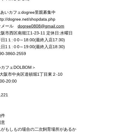
あいカフェdogree里親募集中
//dogree.net/shopdata.php
せメール
dogree0808@gmail.com
市西区南堀江1-23-11 定休日:水曜日
1１:０0～18:00(最終入店17:30)
0～19:00(最終入店18:30)
-3860-2559
カフェDOLBOM＞
77 大阪市中央区道頓堀1丁目東２-10
0‐20:00
1221
物件
同意
んがもしもの場合の二次飼育場所があるか