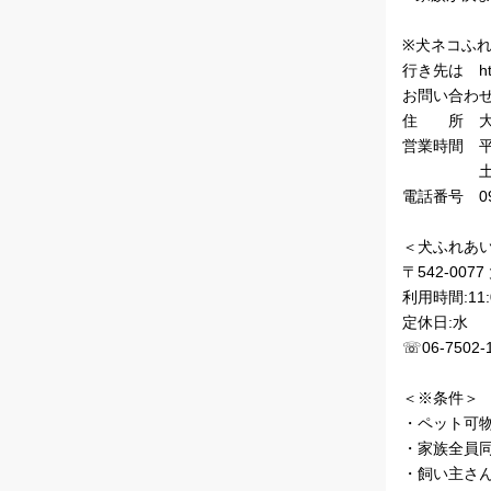
※犬ネコふれ
行き先は http:
お問い合わ
住 所 大阪
営業時間 平日
土日1１:０
電話番号 090
＜犬ふれあい
〒542-00
利用時間:11:0
定休日:水
☏06-7502-
＜※条件＞
・ペット可
・家族全員
・飼い主さ