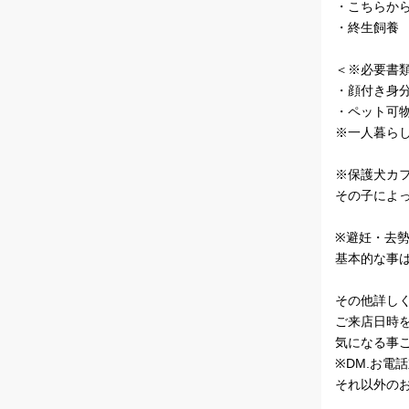
・こちらか
・終生飼養
＜※必要書
・顔付き身
・ペット可物
※一人暮ら
※保護犬カ
その子によ
※避妊・去
基本的な事
その他詳し
ご来店日時
気になる事
※DM.お電
それ以外の