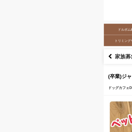
ドルボム
トリミング
家族募
(卒業)ジ
ドッグカフェDo
本文