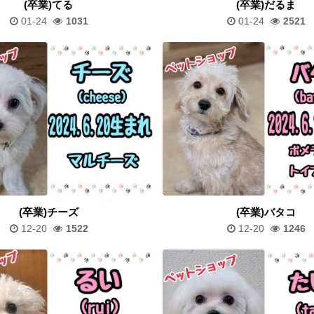
(卒業)てる
(卒業)だるま
01-24
1031
01-24
2521
(卒業)チーズ
(卒業)バタコ
12-20
1522
12-20
1246