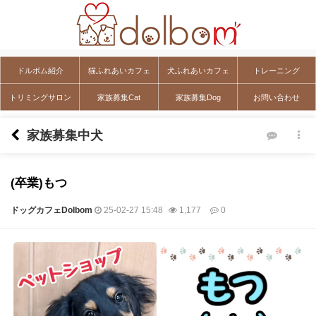
ドルボム紹介
猫ふれあいカフェ
犬ふれあいカフェ
トレーニング
トリミングサロン
家族募集Cat
家族募集Dog
お問い合わせ
家族募集中犬
(卒業)もつ
ドッグカフェDolbom
25-02-27 15:48
1,177
0
本文