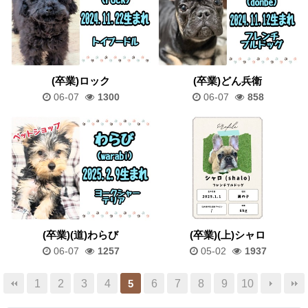
(卒業)ロック
(卒業)どん兵衛
06-07
1300
06-07
858
(卒業)(道)わらび
(卒業)(上)シャロ
06-07
1257
05-02
1937
1
2
3
4
6
7
8
9
10
5