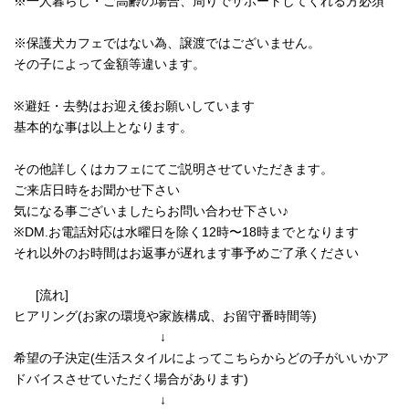
※一人暮らし・ご高齢の場合、周りでサポートしてくれる方必須
※保護犬カフェではない為、譲渡ではございません。
その子によって金額等違います。
※避妊・去勢はお迎え後お願いしています
基本的な事は以上となります。
その他詳しくはカフェにてご説明させていただきます。
ご来店日時をお聞かせ下さい
気になる事ございましたらお問い合わせ下さい♪
※DM.お電話対応は水曜日を除く12時〜18時までとなります
それ以外のお時間はお返事が遅れます事予めご了承ください
[流れ]
ヒアリング(お家の環境や家族構成、お留守番時間等)
↓
希望の子決定(生活スタイルによってこちらからどの子がいいかア
ドバイスさせていただく場合があります)
↓