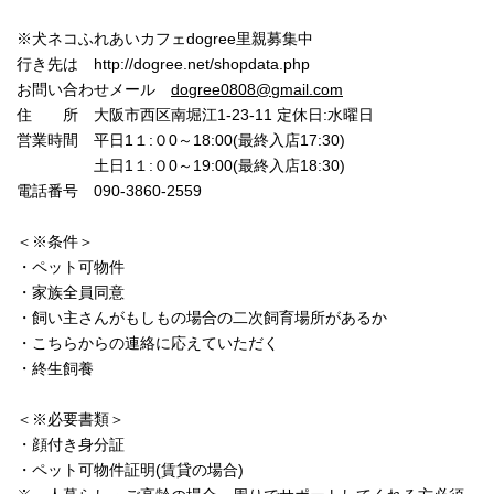
※犬ネコふれあいカフェdogree里親募集中
行き先は http://dogree.net/shopdata.php
お問い合わせメール
dogree0808@gmail.com
住 所 大阪市西区南堀江1-23-11 定休日:水曜日
営業時間 平日1１:０0～18:00(最終入店17:30)
土日1１:０0～19:00(最終入店18:30)
電話番号 090-3860-2559
＜※条件＞
・ペット可物件
・家族全員同意
・飼い主さんがもしもの場合の二次飼育場所があるか
・こちらからの連絡に応えていただく
・終生飼養
＜※必要書類＞
・顔付き身分証
・ペット可物件証明(賃貸の場合)