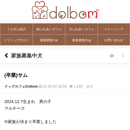
ドルボム紹介
猫ふれあいカフェ
犬ふれあいカフェ
トレーニング
トリミングサロン
家族募集Cat
家族募集Dog
お問い合わせ
家族募集中犬
(卒業)サム
ドッグカフェDolbom
25-05-02 16:54
1,260
0
本文
2024.12.7生まれ 男の子
マルチーズ
※家族が決まり卒業しました