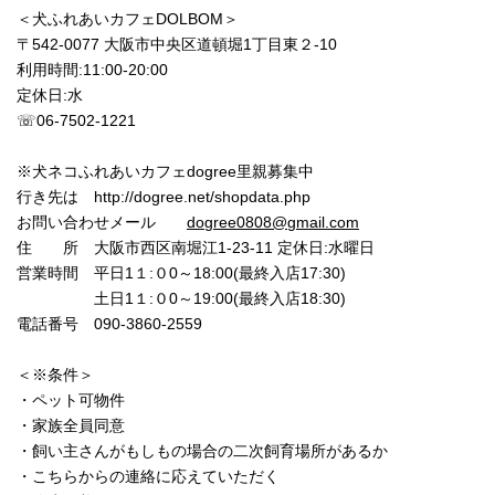
＜犬ふれあいカフェDOLBOM＞
〒542-0077 大阪市中央区道頓堀1丁目東２-10
利用時間:11:00‐20:00
定休日:水
☏06-7502-1221
※犬ネコふれあいカフェdogree里親募集中
行き先は http://dogree.net/shopdata.php
お問い合わせメール
dogree0808@gmail.com
住 所 大阪市西区南堀江1-23-11 定休日:水曜日
営業時間 平日1１:０0～18:00(最終入店17:30)
土日1１:０0～19:00(最終入店18:30)
電話番号 090-3860-2559
＜※条件＞
・ペット可物件
・家族全員同意
・飼い主さんがもしもの場合の二次飼育場所があるか
・こちらからの連絡に応えていただく