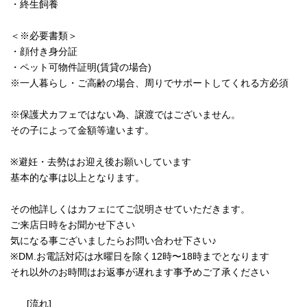
・終生飼養
＜※必要書類＞
・顔付き身分証
・ペット可物件証明(賃貸の場合)
※一人暮らし・ご高齢の場合、周りでサポートしてくれる方必須
※保護犬カフェではない為、譲渡ではございません。
その子によって金額等違います。
※避妊・去勢はお迎え後お願いしています
基本的な事は以上となります。
その他詳しくはカフェにてご説明させていただきます。
ご来店日時をお聞かせ下さい
気になる事ございましたらお問い合わせ下さい♪
※DM.お電話対応は水曜日を除く12時〜18時までとなります
それ以外のお時間はお返事が遅れます事予めご了承ください
[流れ]