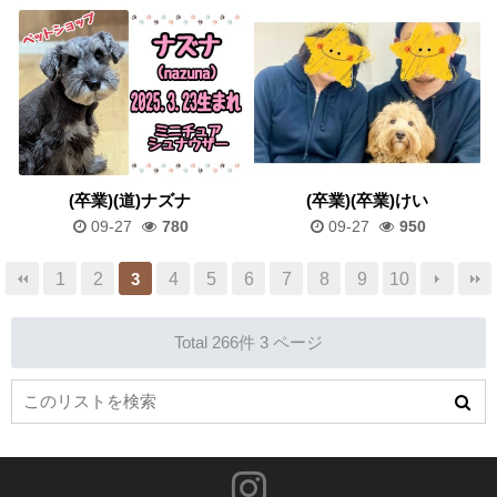
(卒業)(道)ナズナ
(卒業)(卒業)けい
09-27
780
09-27
950
1
2
4
5
6
7
8
9
10
3
Total 266件
3 ページ