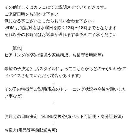
その他詳しくはカフェにてご説明させていただきます。
ご来店日時をお聞かせ下さい
気になる事ございましたらお問い合わせ下さい♪
※DM.お電話対応は水曜日を除く12時〜18時までとなります
それ以外のお時間はお返事が遅れます事予めご了承ください
[流れ]
ヒアリング(お家の環境や家族構成、お留守番時間等)
↓
希望の子決定(生活スタイルによってこちらからどの子がいいかア
ドバイスさせていただく場合があります)
↓
その子の特徴等ご説明(現在のトレーニング状況や今後お願いした
い事など)
↓
お迎えの日時決定 ※LINE交換必須(ペット可証明・身分証必須)
↓
お迎え(用品等事前郵送も可)