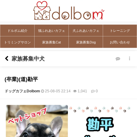
ドルボム紹介
猫ふれあいカフェ
犬ふれあいカフェ
トレーニング
トリミングサロン
家族募集Cat
家族募集Dog
お問い合わせ
家族募集中犬
(卒業)(道)勘平
ドッグカフェDolbom
25-08-05 22:14
1,041
0
本文