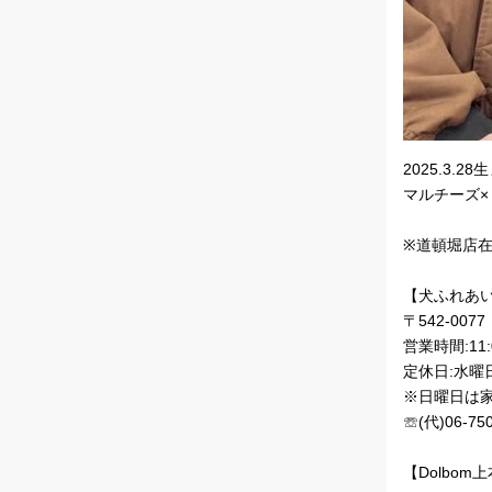
2025.3.2
マルチーズ×
※道頓堀店
【犬ふれあい
〒542-00
営業時間:11:0
定休日:水曜
※日曜日は
☏(代)06-750
【Dolbom