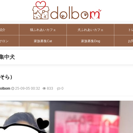
紹介
猫ふれあいカフェ
犬ふれあいカフェ
ト
サロン
家族募集Cat
家族募集Dog
お
集中犬
（そら）
lbom
25-09-05 00:32
833
0