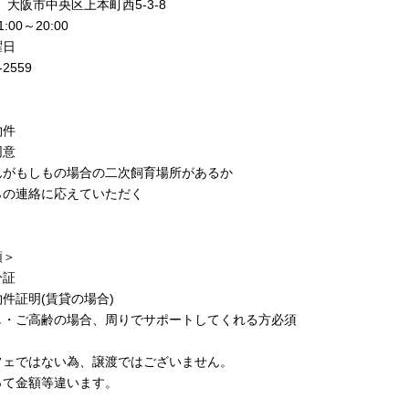
62 大阪市中央区上本町西5-3-8
00～20:00
曜日
-2559
物件
同意
んがもしもの場合の二次飼育場所があるか
らの連絡に応えていただく
類＞
分証
件証明(賃貸の場合)
し・ご高齢の場合、周りでサポートしてくれる方必須
フェではない為、譲渡ではございません。
って金額等違います。