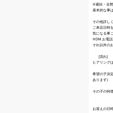
※避妊・去
基本的な事
その他詳し
ご来店日時
気になる事
※DM.お電
それ以外の
[流れ]
ヒアリング(
希望の子決
あります)
その子の特徴
お迎えの日時