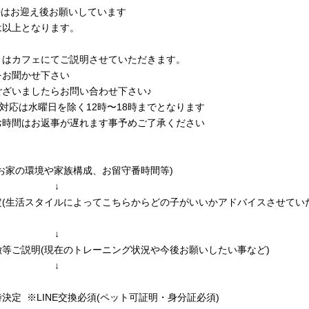
勢はお迎え後お願いしています
は以上となります。
くはカフェにてご説明させていただきます。
をお聞かせ下さい
ございましたらお問い合わせ下さい♪
話対応は水曜日を除く12時〜18時までとなります
お時間はお返事が遅れます事予めご了承ください
お家の環境や家族構成、お留守番時間等)
↓
定(生活スタイルによってこちらからどの子がいいかアドバイスさせてい
↓
等ご説明(現在のトレーニング状況や今後お願いしたい事など)
↓
決定 ※LINE交換必須(ペット可証明・身分証必須)