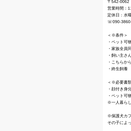
〒542‐00
営業時間：11:
定休日：水
☏090-3860
＜※条件＞
・ペット可
・家族全員
・飼い主さ
・こちらか
・終生飼養
＜※必要書
・顔付き身
・ペット可物
※一人暮ら
※保護犬カ
その子によ