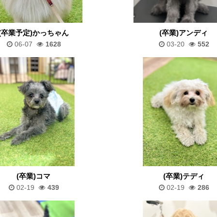
(卒業予定)かっちゃん
(卒業)アンディ
06-07
1628
03-20
552
(卒業)コマ
(卒業)テディ
02-19
439
02-19
286