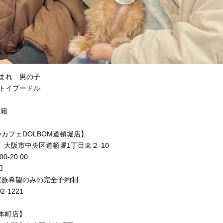
8生まれ 男の子
トイプードル
在籍
カフェDOLBOM道頓堀店】
77 大阪市中央区道頓堀1丁目東２-10
0‐20:00
日
家族希望のみの完全予約制
2-1221
上本町店】