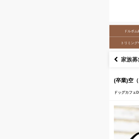
ドルボム
トリミング
家族募
(卒業)空
ドッグカフェDo
本文