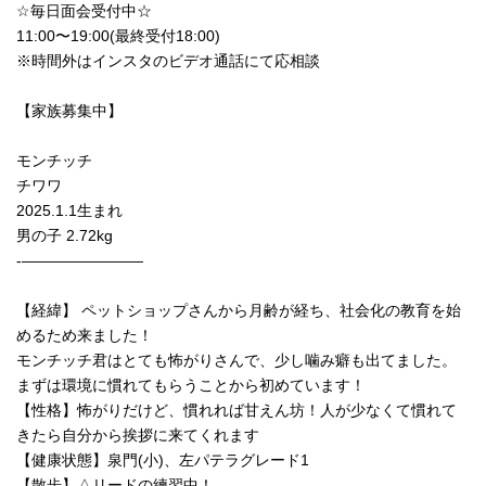
☆毎日面会受付中☆
11:00〜19:00(最終受付18:00)
※時間外はインスタのビデオ通話にて応相談
【家族募集中】
モンチッチ
チワワ
2025.1.1生まれ
男の子 2.72kg
-————————
【経緯】 ペットショップさんから月齢が経ち、社会化の教育を始
めるため来ました！
モンチッチ君はとても怖がりさんで、少し噛み癖も出てました。
まずは環境に慣れてもらうことから初めています！
【性格】怖がりだけど、慣れれば甘えん坊！人が少なくて慣れて
きたら自分から挨拶に来てくれます
【健康状態】泉門(小)、左パテラグレード1
【散歩】△リードの練習中！