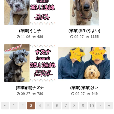
(卒業)うし子
(卒業)弥生(やよい)
11-06
489
09-27
1155
(卒業)(道)ナズナ
(卒業)(卒業)けい
09-27
780
09-27
949
1
2
4
5
6
7
8
9
10
3