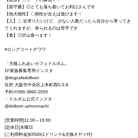
【留守番】◎とても落ち着いてお利口さんです
【他犬相性】〇相性が合えば遊びます！
【人】△ 近寄りたいけど、少ない人数だったら自分から寄ってき
てくれますが、来られるのは苦手です
【食】◎沢山食べます！
#ロングコートチワワ
「犬猫ふれあいカフェドルボム」
1F家族募集専用インスタ
@dogcafedolbom
住所:大阪市中央区上本町西5-3-8
予約☏090-3860-2559
・ドルボム公式インスタ
@dolbom.uehonmachi
[営業時間]11:00～19:00
[定休日]水曜日
[ご利用料金]¥2500(1ドリンク&犬猫オヤツ付)