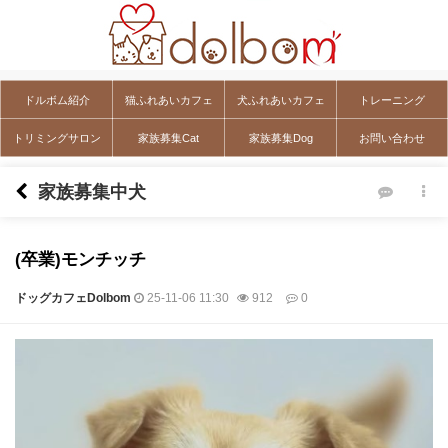
ドルボム紹介
猫ふれあいカフェ
犬ふれあいカフェ
トレーニング
トリミングサロン
家族募集Cat
家族募集Dog
お問い合わせ
家族募集中犬
(卒業)モンチッチ
ドッグカフェDolbom
25-11-06 11:30
912
0
本文