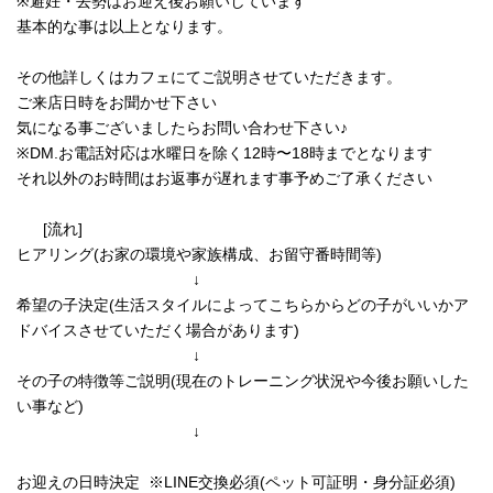
※避妊・去勢はお迎え後お願いしています
基本的な事は以上となります。
その他詳しくはカフェにてご説明させていただきます。
ご来店日時をお聞かせ下さい
気になる事ございましたらお問い合わせ下さい♪
※DM.お電話対応は水曜日を除く12時〜18時までとなります
それ以外のお時間はお返事が遅れます事予めご了承ください
[流れ]
ヒアリング(お家の環境や家族構成、お留守番時間等)
↓
希望の子決定(生活スタイルによってこちらからどの子がいいかア
ドバイスさせていただく場合があります)
↓
その子の特徴等ご説明(現在のトレーニング状況や今後お願いした
い事など)
↓
お迎えの日時決定 ※LINE交換必須(ペット可証明・身分証必須)