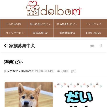
ドルボム紹介
猫ふれあいカフェ
犬ふれあいカフェ
トレーニング
トリミングサロン
家族募集Cat
家族募集Dog
お問い合わせ
家族募集中犬
(卒業)だい
ドッグカフェDolbom
21-08-30 14:15
3,810
0
本文