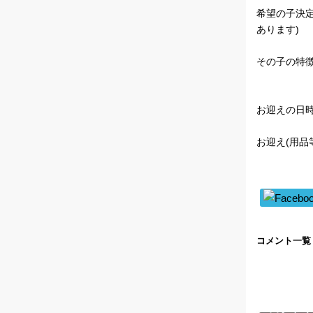
希望の子決
あります)
その子の特徴
お迎えの日時
お迎え(用品
コメント一