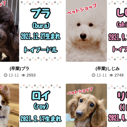
(卒業)ブラ
(卒業)しじみ
12-11
2553
12-11
2749