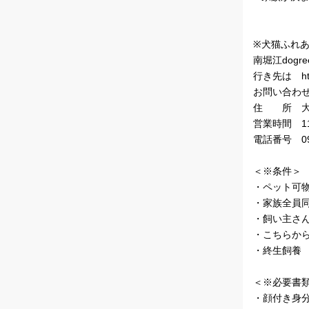
※犬猫ふれ
南堀江dogr
行き先は http:
お問い合わ
住 所 大阪
営業時間 11
電話番号 090
＜※条件＞
・ペット可
・家族全員
・飼い主さ
・こちらか
・終生飼養
＜※必要書
・顔付き身