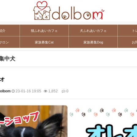
紹介
猫ふれあいカフェ
犬ふれあいカフェ
ト
サロン
家族募集Cat
家族募集Dog
お
集中犬
レオ
lbom
23-01-16 19:05
1,852
0