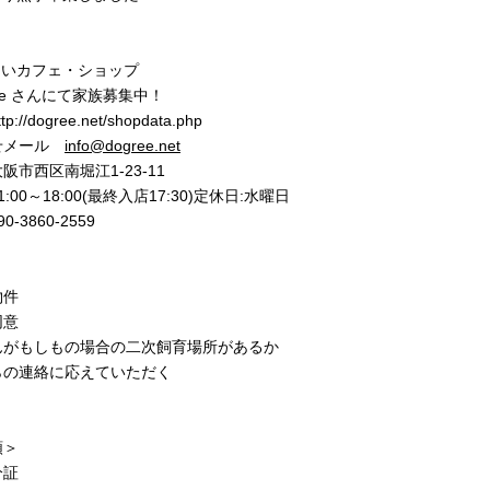
あいカフェ・ショップ
ee さんにて家族募集中！
//dogree.net/shopdata.php
せメール
info@dogree.net
市西区南堀江1-23-11
:00～18:00(最終入店17:30)定休日:水曜日
-3860-2559
物件
同意
んがもしもの場合の二次飼育場所があるか
らの連絡に応えていただく
類＞
分証