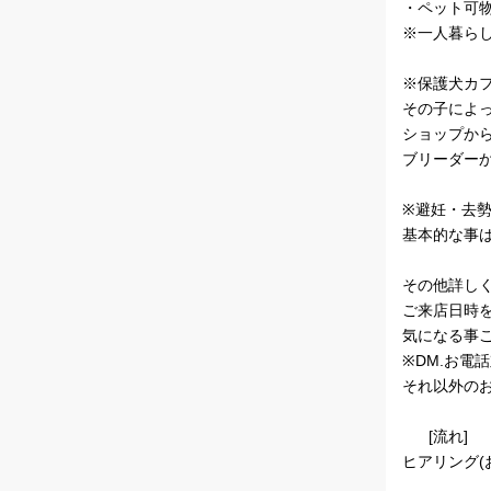
・ペット可物
※一人暮ら
※保護犬カ
その子によ
ショップか
ブリーダー
※避妊・去
基本的な事
その他詳し
ご来店日時
気になる事
※DM.お電
それ以外の
[流れ]
ヒアリング(