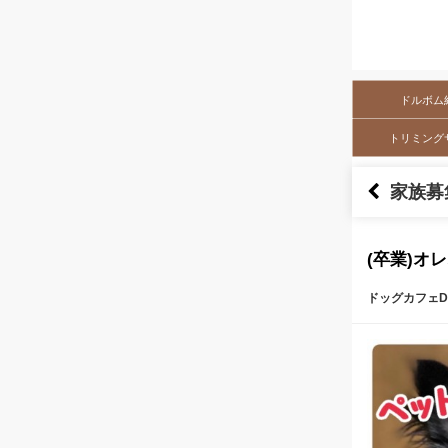
ドルボム
トリミング
家族募
(卒業)オ
ドッグカフェDo
本文