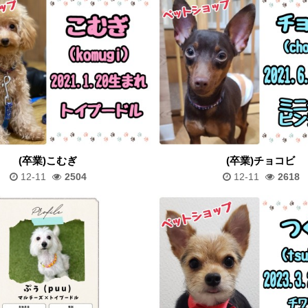
(卒業)こむぎ
(卒業)チョコビ
12-11
2504
12-11
2618