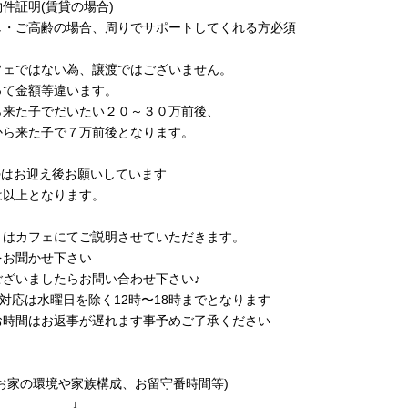
件証明(賃貸の場合)
し・ご高齢の場合、周りでサポートしてくれる方必須
フェではない為、譲渡ではございません。
って金額等違います。
ら来た子でだいたい２０～３０万前後、
から来た子で７万前後となります。
勢はお迎え後お願いしています
は以上となります。
くはカフェにてご説明させていただきます。
をお聞かせ下さい
ございましたらお問い合わせ下さい♪
話対応は水曜日を除く12時〜18時までとなります
お時間はお返事が遅れます事予めご了承ください
お家の環境や家族構成、お留守番時間等)
↓