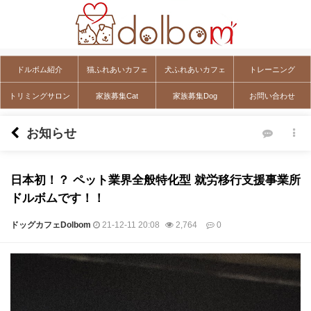
ドルボム紹介
猫ふれあいカフェ
犬ふれあいカフェ
トレーニング
トリミングサロン
家族募集Cat
家族募集Dog
お問い合わせ
お知らせ
日本初！？ ペット業界全般特化型 就労移行支援事業所
ドルボムです！！
ドッグカフェDolbom
21-12-11 20:08
2,764
0
本文