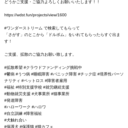
どうかご支援・ご協力よろしくお願いいたします！！
https://wdst.fun/projects/view/1600
#ワンダーストリーム で検索してもらって
「さがす」のとこから「ドルボム」をいれてもらったらすぐ出ま
す！
ご支援、拡散のご協力お願い致します。
#拡散希望 #クラウドファンディング挑戦中
#鬱病 #うつ病 #睡眠障害 #パニック障害 #チック症 #境界性パーソ
ナリティ #ペットロス #障害者雇用
#福祉 #特別支援学校 #就労継続支援
#動物就労支援 #犬事業所 #猫事業所
#発達障害
#ハローワーク #ハロワ
#自立訓練 #障害福祉
#犬触れ合い
#保護犬 #保護猫 #猫カフェ