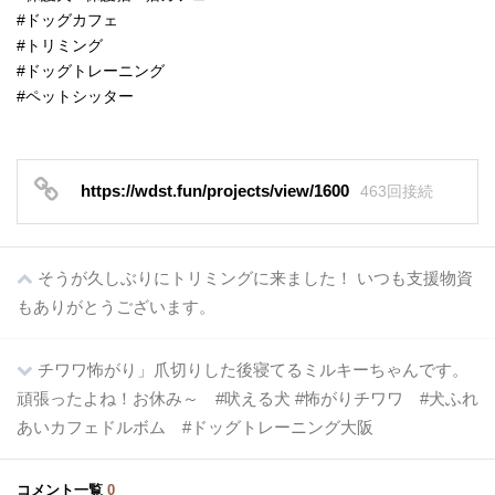
#ドッグカフェ
#トリミング
#ドッグトレーニング
#ペットシッター
https://wdst.fun/projects/view/1600
463回接続
そうが久しぶりにトリミングに来ました！ いつも支援物資
もありがとうございます。
チワワ怖がり」爪切りした後寝てるミルキーちゃんです。
頑張ったよね！お休み～ #吠える犬 #怖がりチワワ #犬ふれ
あいカフェドルボム #ドッグトレーニング大阪
コメント一覧
0