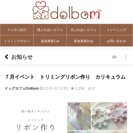
ドルボム紹介
猫ふれあいカフェ
犬ふれあいカフェ
トレーニング
トリミングサロン
家族募集Cat
家族募集Dog
お問い合わせ
お知らせ
７月イベント トリミングリボン作り カリキュラム
ドッグカフェDolbom
22-07-12 11:01
2,156
0
本文