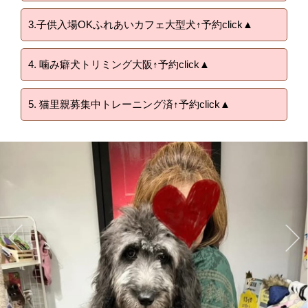
3.子供入場OKふれあいカフェ大型犬↑予約click▲
4. 噛み癖犬トリミング大阪↑予約click▲
5. 猫里親募集中トレーニング済↑予約click▲