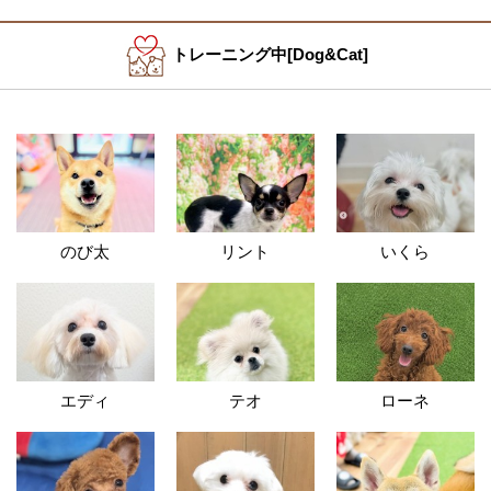
トレーニング中[Dog&Cat]
のび太
リント
いくら
エディ
テオ
ローネ