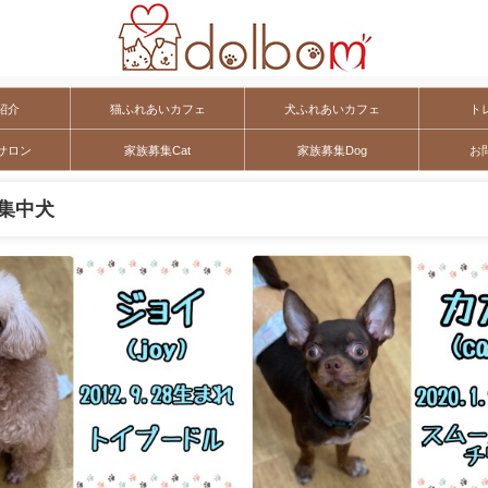
紹介
猫ふれあいカフェ
犬ふれあいカフェ
ト
サロン
家族募集Cat
家族募集Dog
お
集中犬