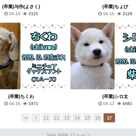
(卒業)与作(よさく)
(卒業)ちょび
04-16
2121
04-16
2126
(卒業)ちくわ
(卒業)シロ太
04-16
1971
04-12
6481
11
12
13
14
15
16
17
Total 266件
17 ページ