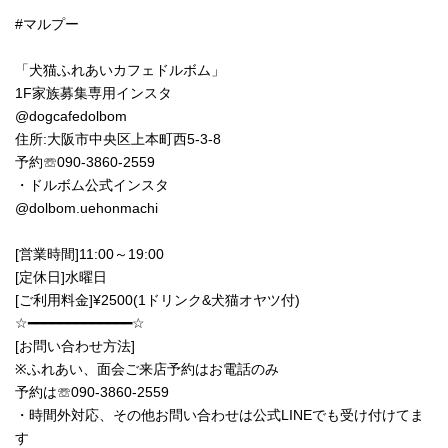
#マルプー
「犬猫ふれあいカフェドルボム」
1F家族募集専用インスタ
@dogcafedolbom
住所:大阪市中央区上本町西5-3-8
予約☏090-3860-2559
・ドルボム公式インスタ
@dolbom.uehonmachi
[営業時間]11:00～19:00
[定休日]水曜日
[ご利用料金]¥2500(1ドリンク&犬猫オヤツ付)
☆━━━━━━━━━━━━━☆
[お問い合わせ方法]
※ふれあい、面会ご来店予約はお電話のみ
予約は☏090-3860-2559
・時間外対応、その他お問い合わせは公式LINEでも受け付けてま
す