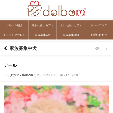
ドルボム紹介
猫ふれあいカフェ
犬ふれあいカフェ
トレーニング
トリミングサロン
家族募集Cat
家族募集Dog
お問い合わせ
家族募集中犬
デール
ドッグカフェDolbom
26-03-20 11:01
717
0
本文