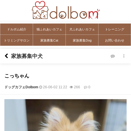
ドルボム紹介
猫ふれあいカフェ
犬ふれあいカフェ
トレーニング
トリミングサロン
家族募集Cat
家族募集Dog
お問い合わせ
家族募集中犬
こっちゃん
ドッグカフェDolbom
26-06-02 11:22
266
0
本文