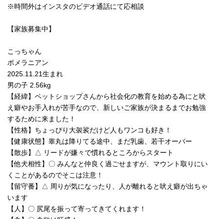
※時間外はインスタのビデオ通話にて応相談
【家族募集中】
こっちゃん
ポメラニアン
2025.11.21生まれ
男の子 2.56kg
【経緯】ペットショップさんから社会化の教育を始める為にと吠
え癖やお手入れが苦手なので、新しいご家族が決まるまでお勉強
するために来ました！
【性格】ちょっぴり大袈裟だけど人もワンコも好き！
【健康状態】睾丸は降りてる途中、まだ乳歯、若干オーバー
【散歩】△ リードが嫌々で慣れるところからスタート
【他犬相性】〇 みんなと仲良く過ごせますが、マウント取りにい
くことがあるのでそこは注意！
【留守番】△ 周りが気になったり、人が離れると吠え癖が出ちゃ
います
【人】〇 尻尾を振って寄ってきてくれます！