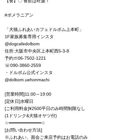
【食】〇 食欲は旺盛！
#ポメラニアン
「犬猫ふれあいカフェドルボム上本町」
1F家族募集専用インスタ
@dogcafedolbom
住所:大阪市中央区上本町西5-3-8
予約☏06‐7502‐1221
☏090-3860-2559
・ドルボム公式インスタ
@dolbom.uehonmachi
[営業時間]11:00～19:00
[定休日]水曜日
[ご利用料金]¥2500平日のみ時間制限なし
(1ドリンク&犬猫オヤツ付)
☆━━━━━━━━━━━━━☆
[お問い合わせ方法]
※ふれあい、面会ご来店予約はお電話のみ