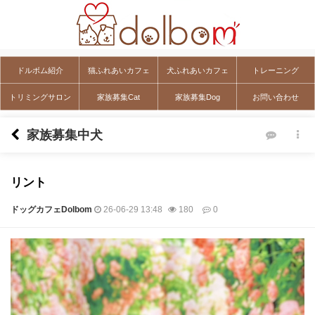
ドルボム紹介
猫ふれあいカフェ
犬ふれあいカフェ
トレーニング
トリミングサロン
家族募集Cat
家族募集Dog
お問い合わせ
家族募集中犬
リント
ドッグカフェDolbom
26-06-29 13:48
180
0
本文