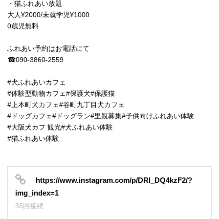
・猫ふれあい放題
大人¥2000/未就学児¥1000
0歳児無料
ふれあい予約はお電話にて
☎︎090-3860-2559
#犬ふれあいカフェ
#体験型動物カフェ#保護犬#保護猫
#上本町犬カフェ#谷町九丁目犬カフェ
#ドッグカフェ#ドッグラン#里親募集#子供向けふれあい体験
#大阪犬カフ 観光#犬ふれあい体験
#猫ふれあい体験
https://www.instagram.com/p/DRl_DQ4kzF2/?
img_index=1
35回接続