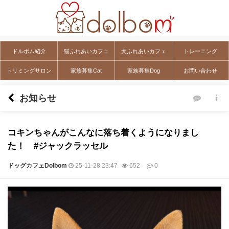
ドルボム紹介
猫ふれあいカフェ
犬ふれあいカフェ
トレーニング
トリミングサロン
家族募集Cat
家族募集Dog
お問い合わせ
お知らせ
コキンちゃんがこんなに落ち着くようになりまし
た！ #ジャックラッセル
ドッグカフェDolbom
25-11-28 23:47
652
0
本文