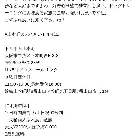
歩など大好きですよね。好奇心旺盛で独立性も強い、ドッグトレ
ーニングに興味ある家族に是非お願いしたいですね、
まずふれあいに来て下さいね！
#上本町犬ふれあいドルボム
ドルボム上本町
大阪市中央区上本町西5-3-8
☏090-3860-2559
LINEはプロフィールリンク
水曜日定休日
11:00~19:00(最終受付18:00)
近鉄上本町駅8番出口／谷町九丁目駅7番出口 徒歩1分
[ご利用料金]
平日時間無制限/土日祝90分制
・犬猫両方ふれあい放題
大人¥2500/未就学児¥1000
0歳児無料