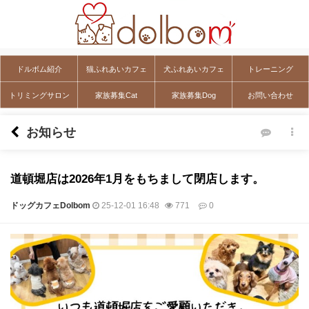
ドルボム紹介
猫ふれあいカフェ
犬ふれあいカフェ
トレーニング
トリミングサロン
家族募集Cat
家族募集Dog
お問い合わせ
お知らせ
道頓堀店は2026年1月をもちまして閉店します。
ドッグカフェDolbom
25-12-01 16:48
771
0
本文