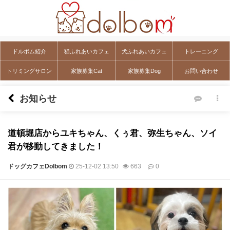
ドルボム紹介
猫ふれあいカフェ
犬ふれあいカフェ
トレーニング
トリミングサロン
家族募集Cat
家族募集Dog
お問い合わせ
お知らせ
道頓堀店からユキちゃん、くぅ君、弥生ちゃん、ソイ
君が移動してきました！
ドッグカフェDolbom
25-12-02 13:50
663
0
本文