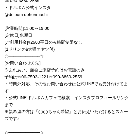
☏090-3860-2559
・ドルボム公式インスタ
@dolbom.uehonmachi
[営業時間]11:00～19:00
[定休日]水曜日
[ご利用料金]¥2500平日のみ時間制限なし
(1ドリンク&犬猫オヤツ付)
☆━━━━━━━━━━━━━☆
[お問い合わせ方法]
※ふれあい、面会ご来店予約はお電話のみ
予約は☏06‐7502‐1221☏090-3860-2559
・時間外対応、その他お問い合わせは公式LINEでも受け付けてま
す
・公式LINE:ドルボムカフェで検索、インスタプロフィールリンク
まで
里親希望の方は「◯◯ちゃん希望」とお伝えいただけるとスムー
ズです♪
☆━━━━━━━━━━━━━☆