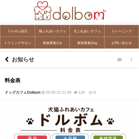
ドルボム紹介
猫ふれあいカフェ
犬ふれあいカフェ
トレーニング
トリミングサロン
家族募集Cat
家族募集Dog
お問い合わせ
お知らせ
料金表
ドッグカフェDolbom
26-05-22 11:48
126
0
本文