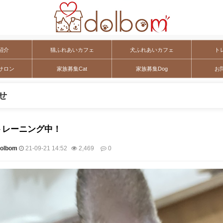
紹介
猫ふれあいカフェ
犬ふれあいカフェ
ト
サロン
家族募集Cat
家族募集Dog
お
せ
トレーニング中！
lbom
21-09-21 14:52
2,469
0