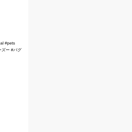
l #pets
ーズー #パグ