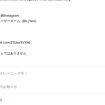
Instagram」
(ユーザーネーム: @k.j.fam)
iktok.com/ZSJeeXVXW/
フェではありません
トレーニング中！
のお知らせ
覧
0