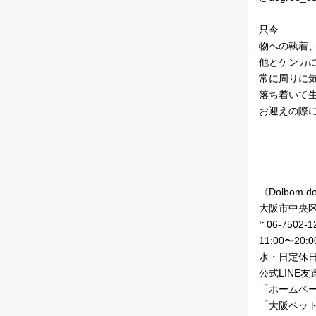
只今
物への執着
他とケンカ
常に周りに
落ち着いて生
お迎えの際に
《Dolbom do
大阪市中央区
℡06-7502-1
11:00〜20:0
水・日定休
公式LINE友達追
「ホームペ
「大阪ペッ