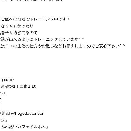
、ご飯への執着でトレーニング中です！
になりやすかったり
気を張り過ぎてるので
活が出来るようにトレーニングしています^ ^
は日々の生活の仕方やお散歩などお伝えしますのでご安心下さい^ ^
g cafe》
道頓堀1丁目東2-10
221
0
日
加 @hogodoutonbori
ージ」
トふれあいカフェドルボム」