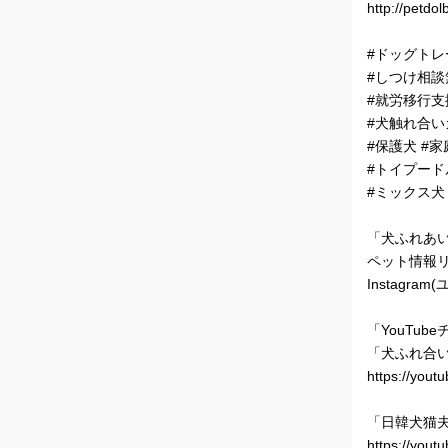
http://petdol
#ドッグトレ
#しつけ相談
#就労移行支
#犬触れ合い
#保護犬 #家庭犬
#トイプード
#ミックス犬 
「犬ふれあいカ
ペット情報
Instagram
「YouTub
「犬ふれ合い
https://you
「日韓犬猫夫
https://yo