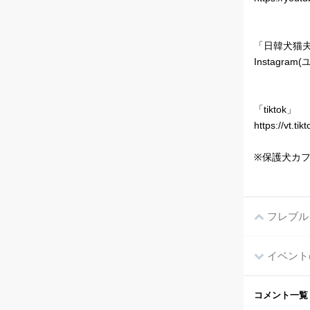
「日韓犬猫夫婦
Instagram
「tiktok」
https://vt.t
※保護犬カ
フレブル
イベント
コメント一