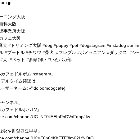
bom.jp
ーニング大阪
無料大阪
援事業所大阪
カフェ大阪
 #トリミング大阪 #dog #puppy #pet #dogstagram #instadog #anima
ル #プードル #チワワ #柴犬 #フレブル #ポメラニアン #ダックス #シ
#犬 #ペット #多頭飼い #いぬバカ部
フェドルボムInstagram」
リアルタイム確認は
(ユーザーネーム: @dolbomdogcafe)
eチャンネル」
カフェドルボムTV」
tube.com/channel/UC_NF0ilAEIbPnDVaFqhpJIw
婦ch-한일견묘부부」
utube.com/channel/UCgE6b64KhETE3lm62LfNOtQ