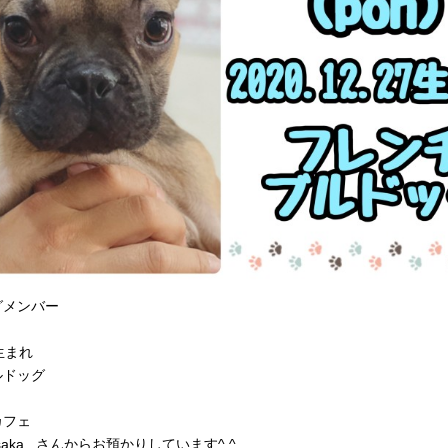
グメンバー
7生まれ
ルドッグ
カフェ
_osaka_ さんからお預かりしています^ ^